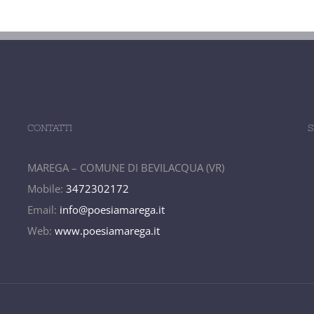
CONTATTI
S
MAREGA – COMUNE DI BEVILACQUA (VR)
Mobile:
3472302172
Email:
info@poesiamarega.it
Web:
www.poesiamarega.it