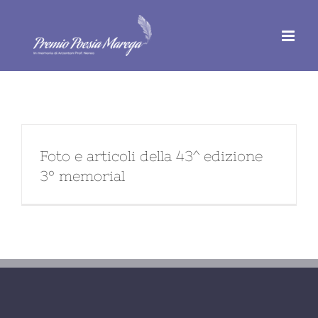
Salta
al
contenuto
Foto e articoli della 43^ edizione
3° memorial