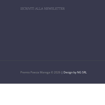
ISCRIVITI ALLA NEWSLETTER
Premio Poesia Marega ©
2026
| Design by NG SRL