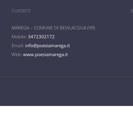
CONTATTI
S
MAREGA – COMUNE DI BEVILACQUA (VR)
Mobile:
3472302172
Email:
info@poesiamarega.it
Web:
www.poesiamarega.it