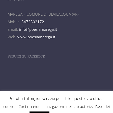
MAREGA – COMUNE DI BEVILACQUA (VR)
Mobile:
3472302172
Email:
info@poesiamarega.it
Web:
www.poesiamarega.it
SEGUICI SU FACEBOOK
Per offrirti il miglior servizio possibile questo sito utilizza
cookies. Continuando la navigazione nel sito autorizzi l'uso dei
Premio Poesia Marega ©
2026
| Design by NG SRL