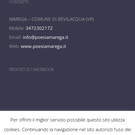
CONTATTI
MAREGA – COMUNE DI BEVILACQUA (VR)
Mobile:
3472302172
Email:
info@poesiamarega.it
Web:
www.poesiamarega.it
SEGUICI SU FACEBOOK
Per offrirti il miglior servizio possibile questo sito utilizza
cookies. Continuando la navigazione nel sito autorizzi l'uso dei
Premio Poesia Marega ©
2026
| Design by NG SRL