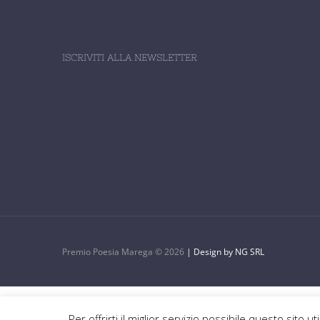
ISCRIVITI ALLA NEWSLETTER
Premio Poesia Marega ©
2026
| Design by NG SRL
Per offrirti il miglior servizio possibile questo sito 