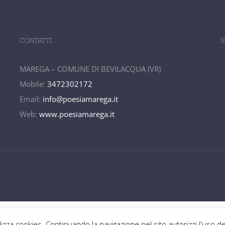
CONTATTI
S
MAREGA – COMUNE DI BEVILACQUA (VR)
Mobile:
3472302172
Email:
info@poesiamarega.it
Web:
www.poesiamarega.it
utilizza cookies. Continuando la navigazione nel sito autorizzi l'uso d