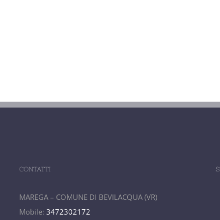
CONTATTI
S
MAREGA – COMUNE DI BEVILACQUA (VR)
Mobile:
3472302172