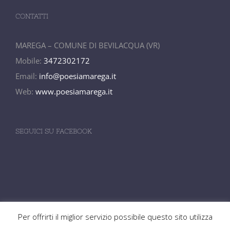
CONTATTI
MAREGA – COMUNE DI BEVILACQUA (VR)
Mobile:
3472302172
Email:
info@poesiamarega.it
Web:
www.poesiamarega.it
SEGUICI SU FACEBOOK
Per offrirti il miglior servizio possibile questo sito utilizza