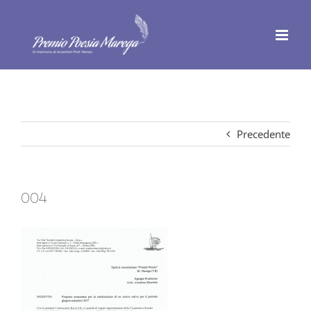
Salta
al
contenuto
Precedente
004