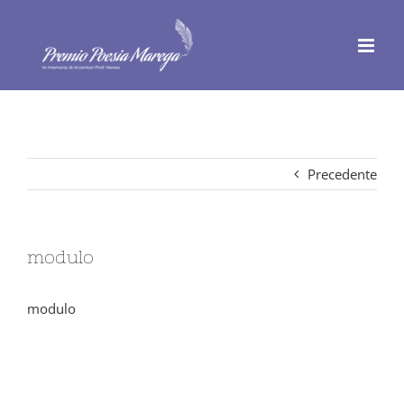
Salta
al
contenuto
Precedente
modulo
modulo